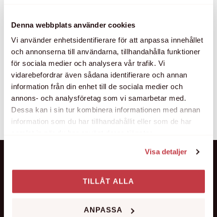
Denna webbplats använder cookies
Vi använder enhetsidentifierare för att anpassa innehållet
och annonserna till användarna, tillhandahålla funktioner
för sociala medier och analysera vår trafik. Vi
4-6 personer 1 kg Fläsksida utan ben och svål 2
vidarebefordrar även sådana identifierare och annan
msk Kummin 1 msk Salt 1 msk Svartpeppar, grovmalen 2 dl
information från din enhet till de sociala medier och
Honung 3 dl Apelsinjuice 1 st Apelsinzest 50 g Riven
annons- och analysföretag som vi samarbetar med.
ingefära Gnid in fläsket med kryddorna, honungen,
Dessa kan i sin tur kombinera informationen med annan
ingefära, apelsinzest och apelsinjuicenLägg i en form och
information som du har tillhandahållit eller som de har
täck med folie […]
samlat in när du har använt deras tjänster.
Visa detaljer
TILLÅT ALLA
Kung Oscars väg 2
211 18 Malmö
ANPASSA