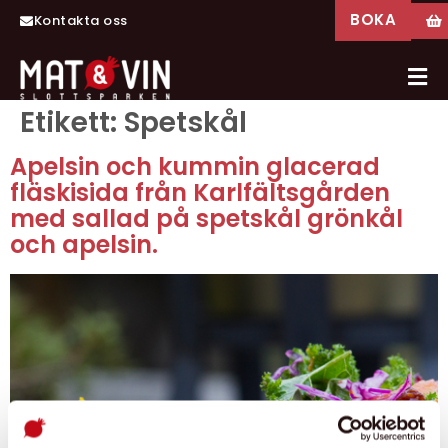
BOKA
Kontakta oss
Etikett:
Spetskål
Apelsin och kummin glacerad
fläskisida från Karlfältsgården
med sallad på spetskål grönkål
och apelsin.