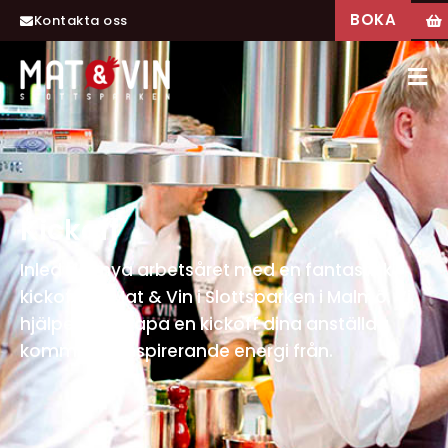
BOKA
Kontakta oss
Kickoff
Inled det nya arbetsåret med en fantastisk
kickoff på Mat & Vin i Slottsparken i Malmö. Vi
hjälper dig skapa en kickoff dina anställda
kommer få inspirerande energi från.