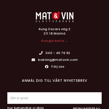
Kung Oscars väg 2
211 18 Malmö
Google karta →
040 - 46 76 92
bokning@matovin.com
Följ oss
ANMÄL DIG TILL VÅRT NYHETSBREV
Hur behandlar vi dina
PRENUMERERA