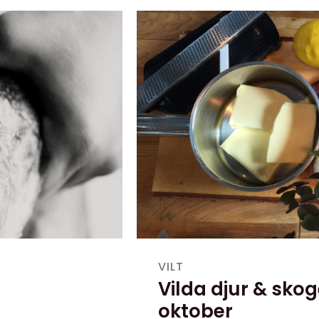
Detta är en perfekt kväll att 
funderat på, när en av bran
I priset ingår föreläsning, m
förkläde.
VILT
Vilda djur & skog
oktober