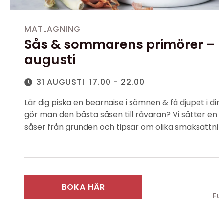
MATLAGNING
Sås & sommarens primörer – 
augusti
31 AUGUSTI
17.00 - 22.00
Lär dig piska en bearnaise i sömnen & få djupet i di
gör man den bästa såsen till råvaran? Vi sätter e
såser från grunden och tipsar om olika smaksättning
Givetvis lagar vi tillbehören och njuter av en skön
dryck därtill.
Anmälan är bindande, men ej personlig. Ej återbet
BOKA HÄR
F