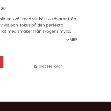
.00
blir en kväll med vilt kött & råvaror från
v vilt och fokus på den perfekta
at med smaker från skogens mylla.
som avnjuts med höstiga drycker till bords
MER
karna. Anmälan är bindande men ej
ar.
12 platser kvar