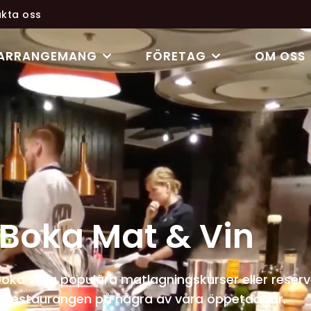
kta oss
ARRANGEMANG
FÖRETAG
OM OSS
Boka Mat & Vin
oka våra populära matlagningskurser eller reser
i restaurangen på några av våra öppetdagar.