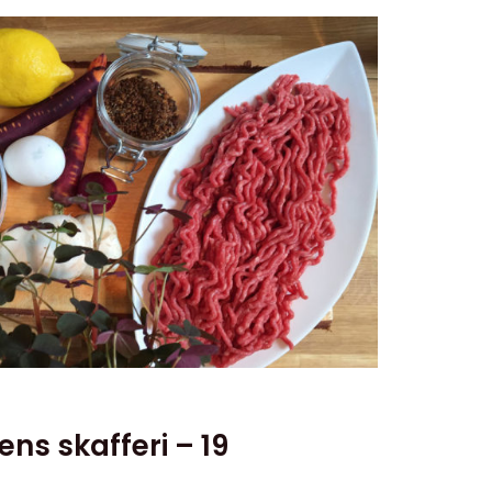
ställa alla de frågor ni undrat och
schen ledande styckmästare är i huset.
at & dryck samt ett fint Mat & Vin-
ens skafferi – 19