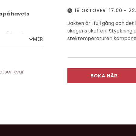
19 OKTOBER
17.00 - 22
s på havets
Jakten är i full gång och det 
skogens skafferi!
Styckning a
om fisk och
stektemperaturen komponer
MER
mmamiljö.
Det blir till en härlig meny 
agningskväll där
där du såklart är en av koc
d härligt umgänge
personlig, ej återbetalningsb
ndande men ej
latser kvar
BOKA HÄR