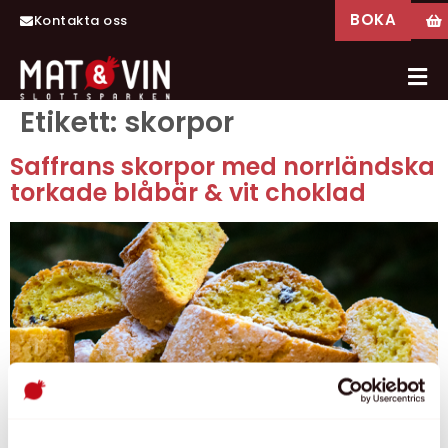
BOKA
Kontakta oss
Etikett:
skorpor
Saffrans skorpor med norrländska
torkade blåbär & vit choklad