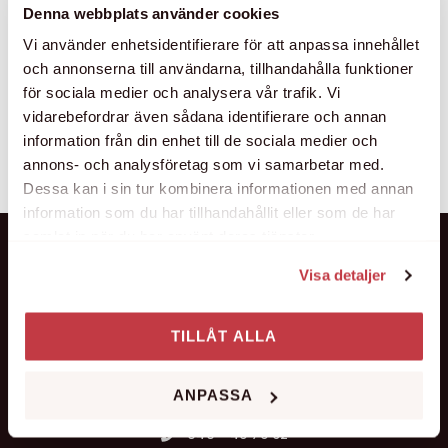
Denna webbplats använder cookies
Vi använder enhetsidentifierare för att anpassa innehållet
och annonserna till användarna, tillhandahålla funktioner
50 skorpor 100 g smör 0,5 g saffran 0,5 tsk salt 100 g
för sociala medier och analysera vår trafik. Vi
vit choklad 6 dl vetemjöl 1 tsk bakpulver 1 dl torkade
vidarebefordrar även sådana identifierare och annan
blåbär 3 st ägg 2,5 dl socker över 60 minuter. Beredning
information från din enhet till de sociala medier och
Sätt ugnen på 200°C. Smält smöret i en kastrull och låt
annons- och analysföretag som vi samarbetar med.
svalna. Stöt saffran och salt i en mortel. Rör […]
Dessa kan i sin tur kombinera informationen med annan
information som du har tillhandahållit eller som de har
samlat in när du har använt deras tjänster.
Visa detaljer
TILLÅT ALLA
Kung Oscars väg 2
211 18 Malmö
Google karta →
ANPASSA
040 - 46 76 92