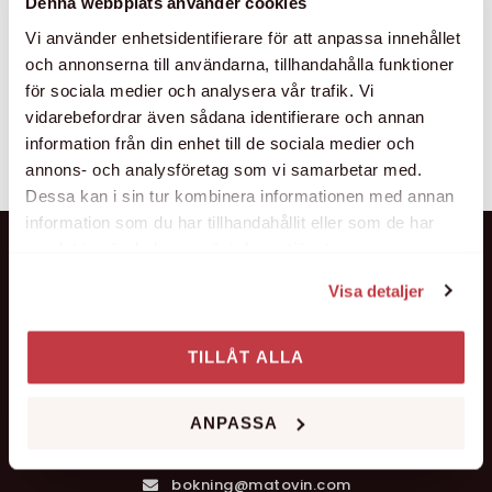
Denna webbplats använder cookies
Vilda djur & skogens
Vi använder enhetsidentifierare för att anpassa innehållet
skafferi – 19 oktober
och annonserna till användarna, tillhandahålla funktioner
2 500,00
kr
för sociala medier och analysera vår trafik. Vi
vidarebefordrar även sådana identifierare och annan
Lägg i varukorg
information från din enhet till de sociala medier och
annons- och analysföretag som vi samarbetar med.
Dessa kan i sin tur kombinera informationen med annan
information som du har tillhandahållit eller som de har
samlat in när du har använt deras tjänster.
Visa detaljer
Kung Oscars väg 2
TILLÅT ALLA
211 18 Malmö
Google karta →
ANPASSA
040 - 46 76 92
bokning@matovin.com