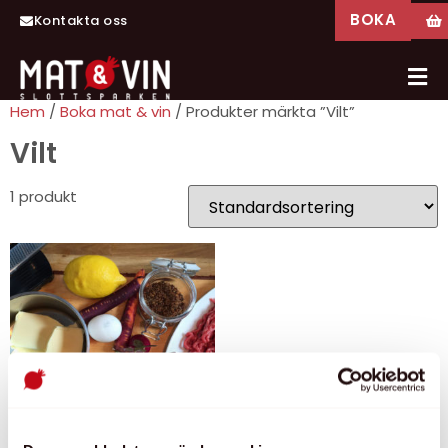
BOKA
Kontakta oss
Hem
/
Boka mat & vin
/ Produkter märkta ”Vilt”
Vilt
1 produkt