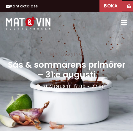
BOKA
Kontakta oss
MATLAGNING
Sås & sommarens primörer
– 31:e augusti
31 AUGUSTI
17.00 - 22.00