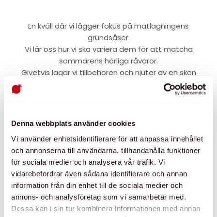
En kväll där vi lägger fokus på matlagningens
grundsåser.
Vi lär oss hur vi ska variera dem för att matcha
sommarens härliga råvaror.
Givetvis lagar vi tillbehören och njuter av en skön
måltid med god dryck därtill.
Efter denna kvällen vågar du piska en bearnaise på
spisen i sömnen & lyckas få djupet i din rödvinssky!
Denna webbplats använder cookies
Anmälan är bindande, men ej personlig. Ej
återbetalningsbar.
Vi använder enhetsidentifierare för att anpassa innehållet
och annonserna till användarna, tillhandahålla funktioner
för sociala medier och analysera vår trafik. Vi
vidarebefordrar även sådana identifierare och annan
2 250,00
kr
information från din enhet till de sociala medier och
annons- och analysföretag som vi samarbetar med.
Dessa kan i sin tur kombinera informationen med annan
Fullbokat